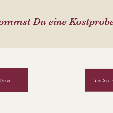
kommst Du eine Kostprobe
You Say 
 Feser